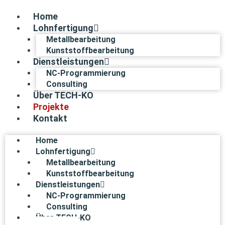
Zum
Inhalt
Home
springen
Lohnfertigung
Metallbearbeitung
Kunststoffbearbeitung
Dienstleistungen
NC-Programmierung
Consulting
Über TECH-KO
Projekte
Kontakt
Home
Lohnfertigung
Metallbearbeitung
Kunststoffbearbeitung
Dienstleistungen
NC-Programmierung
Consulting
Über TECH-KO